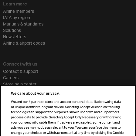
Learn more
Airline members
IATA by region
Manuals & standards
Solutions
Newsletters
Airline & airport codes
Connect with us
Contact & support
Careers
Store help center
Travel agent accreditation
We care about your privacy.
Cargo agency program
We and our
4
partners store and access personal data, like browsing data
Strategic partnerships
or unique identifiers, on your device. Selecting Accept All enables tracking
technologies to support the purposes shown under we and our partners
process data to provide. Selecting Accept Only Necessary or withdrawing
your consent will disable them. If trackers are disabled, some content and
Sign up for IATA news
ads you see may not be as relevant to you. You can resurface this menu to
change your choices or withdraw consent at any time by clicking the Cookie