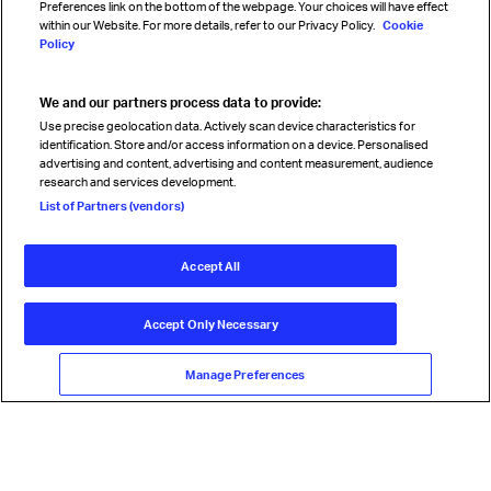
Preferences link on the bottom of the webpage. Your choices will have effect
within our Website. For more details, refer to our Privacy Policy.
Cookie
Policy
We and our partners process data to provide:
Read magazine
Use precise geolocation data. Actively scan device characteristics for
identification. Store and/or access information on a device. Personalised
advertising and content, advertising and content measurement, audience
research and services development.
Follow us
List of Partners (vendors)
Accept All
© International Air Transport Association (IATA) 2026. All rights
reserved.
Accept Only Necessary
Our commitment
Accessibility
Anti-slavery statement
Privacy
Terms
Cookie Preferences
Manage Preferences