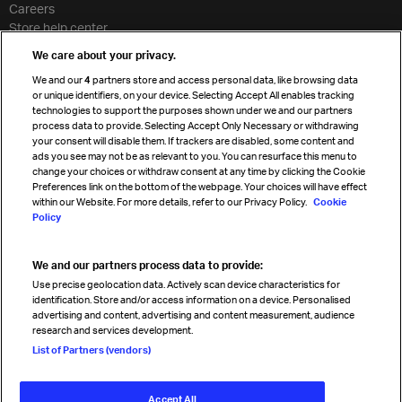
Careers
Store help center
Travel agent accreditation
We care about your privacy.
Cargo agency program
We and our
4
partners store and access personal data, like browsing data
Strategic partnerships
or unique identifiers, on your device. Selecting Accept All enables tracking
technologies to support the purposes shown under we and our partners
process data to provide. Selecting Accept Only Necessary or withdrawing
your consent will disable them. If trackers are disabled, some content and
Sign up for IATA news
ads you see may not be as relevant to you. You can resurface this menu to
change your choices or withdraw consent at any time by clicking the Cookie
Preferences link on the bottom of the webpage. Your choices will have effect
within our Website. For more details, refer to our Privacy Policy.
Cookie
Policy
We and our partners process data to provide:
Read magazine
Use precise geolocation data. Actively scan device characteristics for
identification. Store and/or access information on a device. Personalised
advertising and content, advertising and content measurement, audience
research and services development.
Follow us
List of Partners (vendors)
Accept All