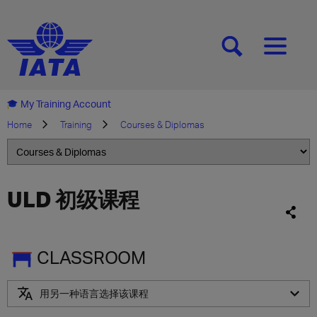
[SEARCH]
[MENU]
My Training Account
Home
Training
Courses & Diplomas
ULD 初级课程
CLASSROOM
用另一种语言选择该课程