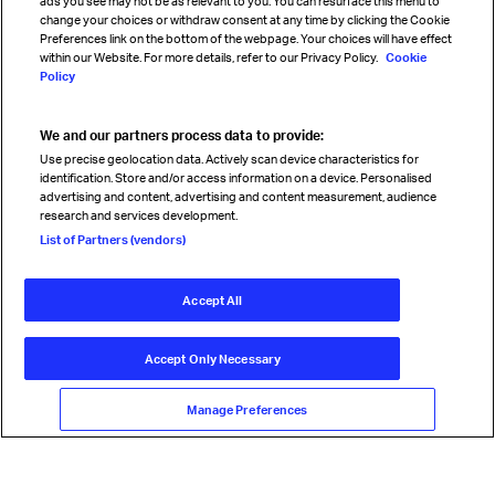
ads you see may not be as relevant to you. You can resurface this menu to
change your choices or withdraw consent at any time by clicking the Cookie
Preferences link on the bottom of the webpage. Your choices will have effect
within our Website. For more details, refer to our Privacy Policy.
Cookie
Policy
We and our partners process data to provide:
Read magazine
Use precise geolocation data. Actively scan device characteristics for
identification. Store and/or access information on a device. Personalised
advertising and content, advertising and content measurement, audience
research and services development.
Follow us
List of Partners (vendors)
Accept All
© International Air Transport Association (IATA) 2026. All rights
reserved.
Accept Only Necessary
Our commitment
Accessibility
Anti-slavery statement
Privacy
Terms
Cookie Preferences
Manage Preferences