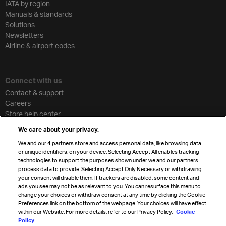
IATA by region
Manuals & standards
Solutions
Newsletters
Airline & airport codes
Connect with us
Contact & support
Careers
Store help center
Travel agent accreditation
We care about your privacy.
Cargo agency program
We and our
4
partners store and access personal data, like browsing data
Strategic partnerships
or unique identifiers, on your device. Selecting Accept All enables tracking
technologies to support the purposes shown under we and our partners
process data to provide. Selecting Accept Only Necessary or withdrawing
your consent will disable them. If trackers are disabled, some content and
Sign up for IATA news
ads you see may not be as relevant to you. You can resurface this menu to
change your choices or withdraw consent at any time by clicking the Cookie
Preferences link on the bottom of the webpage. Your choices will have effect
within our Website. For more details, refer to our Privacy Policy.
Cookie
Policy